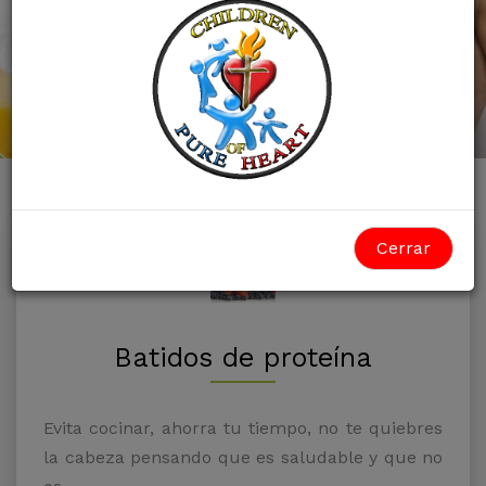
Cerrar
Batidos de proteína
Evita cocinar, ahorra tu tiempo, no te quiebres
la cabeza pensando que es saludable y que no