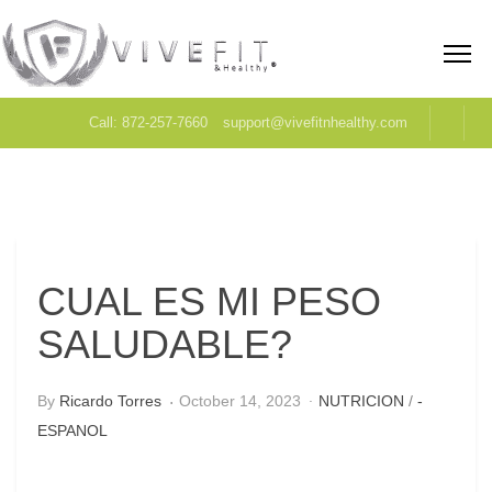
Call: 872-257-7660
support@vivefitnhealthy.com
CUAL ES MI PESO
SALUDABLE?
By
Ricardo Torres
October 14, 2023
NUTRICION
/
-
ESPANOL